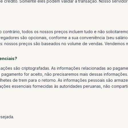
e crédito. Somente eles podem validar a transação. Nosso servidor
contrário, todos os nossos preços incluem tudo e não solicitarem
rregadores são opcionais, conforme a sua conveniência (seu salário 
mos: nossos preços são baseados no volume de vendas. Vendemos m
enciais?
sações são criptografadas. As informações relacionadas ao pagame
 pagamento for aceito, não precisaremos mais dessas informações
ilhetes de trem para o retorno. As informações pessoais são armazen
ações essenciais fornecidas às autoridades peruanas, não compar
esejada.