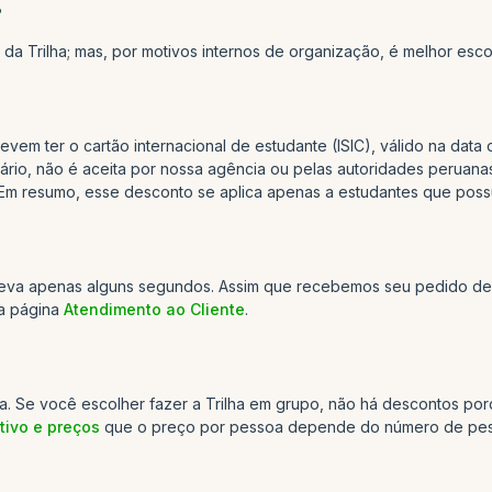
?
da Trilha; mas, por motivos internos de organização, é melhor escol
em ter o cartão internacional de estudante (ISIC), válido na data 
itário, não é aceita por nossa agência ou pelas autoridades peruan
m resumo, esse desconto se aplica apenas a estudantes que possue
o leva apenas alguns segundos. Assim que recebemos seu pedido de
da página
Atendimento ao Cliente
.
. Se você escolher fazer a Trilha em grupo, não há descontos porq
ivo e preços
que o preço por pessoa depende do número de pesso