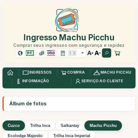
Ingresso Machu Picchu
Comprar seus ingressos com segurança e rapidez
PT
USD
INGRESSOS
COMPRA
MACHU PICCHU
INFORMAÇÃO
SERVIÇO AO CLIENTE
Álbum de fotos
Cuzco
Trilha Inca
Salkantay
Machu Picchu
Ecolodge Majestic
Trilha Inca Imperial