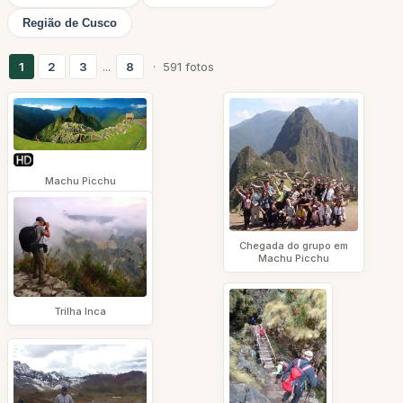
Região de Cusco
1
2
3
...
8
· 591 fotos
Machu Picchu
Chegada do grupo em
Machu Picchu
Trilha Inca